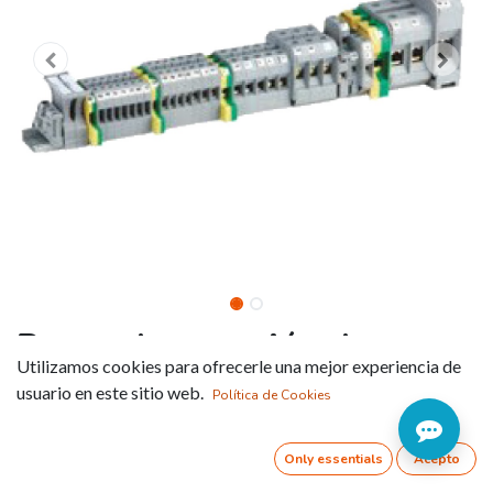
Borna de conexión de paso
Utilizamos cookies para ofrecerle una mejor experiencia de
sencillo (JXB - EK)
usuario en este sitio web.
Política de Cookies
Referencia:
JXB-2.5EN-BLU
Only essentials
Acepto
Conexión en caja de bornas por tornillo.