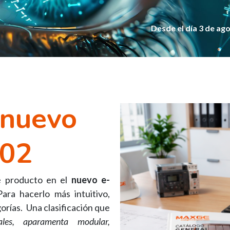
Desde el día 3 de ago
 nuevo
v02
e producto en el
nuevo e-
ara hacerlo más intuitivo,
rías. Una clasificación que
iales, aparamenta modular,