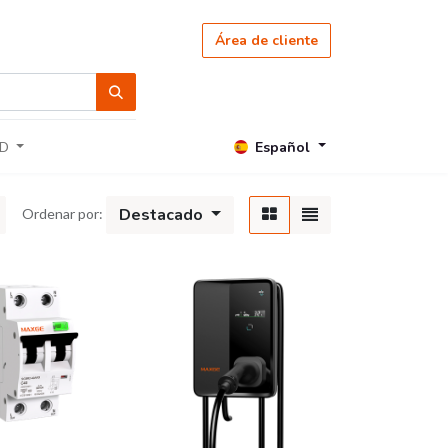
Área de cliente
Español
D
Destacado
Ordenar por: