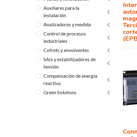
Inte
Auxiliares para la
auto
instalación
magn
Terc
Analizadores y medida
cort
Control de procesos
(EP
industriales
Cofrets y envolventes
SAIs y estabilizadores de
tensión
Compensación de energía
reactiva
Green Solutions
Conm