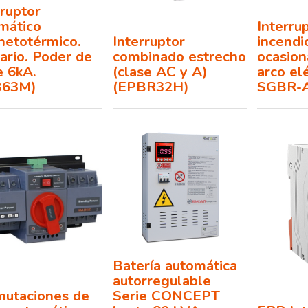
rruptor
mático
Interru
etotérmico.
Interruptor
incendi
iario. Poder de
combinado estrecho
ocasion
e 6kA.
(clase AC y A)
arco el
B63M)
(EPBR32H)
SGBR-
Batería automática
autorregulable
utaciones de
Serie CONCEPT