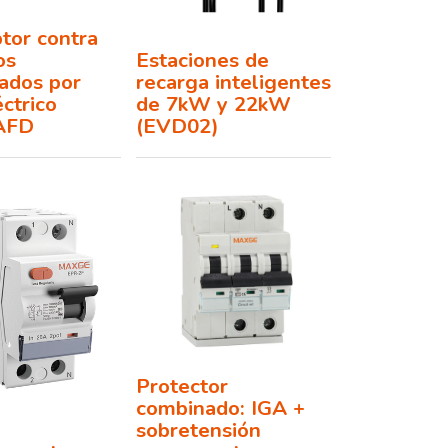
ptor contra
os
Estaciones de
ados por
recarga inteligentes
éctrico
de 7kW y 22kW
AFD
(EVD02)
Protector
combinado: IGA +
sobretensión