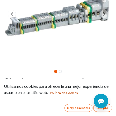
Single-pass connection
Utilizamos cookies para ofrecerle una mejor experiencia de
terminal (JXB - EK)
usuario en este sitio web.
Política de Cookies
Referencia:
JXB-2.5EN-BLU
Only essentials
Acepto
Screw terminal box connection