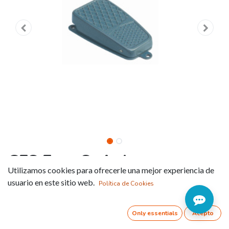
CFS Foot Switches
Utilizamos cookies para ofrecerle una mejor experiencia de
Referencia:
CFS2
usuario en este sitio web.
Política de Cookies
DIMENSIONS (HEIGHT-WIDTH-DEPTH
Only essentials
Acepto
66x50x140mm
100x73x200mm