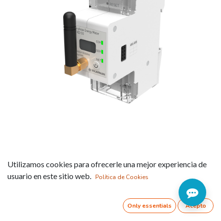
ACC REPMI Accesorios
Utilizamos cookies para ofrecerle una mejor experiencia de
para microinversores
usuario en este sitio web.
Política de Cookies
Referencia:
DDZY422-D2WIFI
Only essentials
Acepto
DESCRIPCIÓN